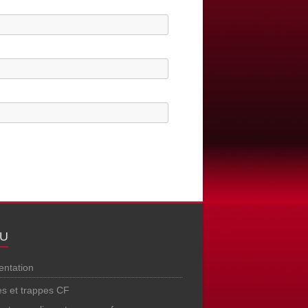
U
entation
es et trappes CF