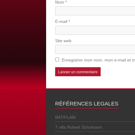
Nom
*
E-mail
*
Site web
Enregistrer mon nom, mon e-mail et m
RÉFÉRENCES LEGALES
BATIFLAM
7 villa Robert Schumann